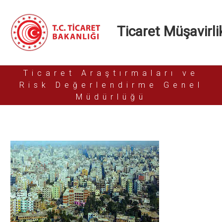
Ticaret Müşavirlik
Ticaret Araştırmaları ve
Risk Değerlendirme Genel
Müdürlüğü