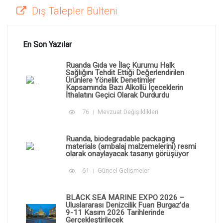
Dış Talepler Bülteni
En Son Yazılar
Ruanda Gıda ve İlaç Kurumu Halk
Sağlığını Tehdit Ettiği Değerlendirilen
Ürünlere Yönelik Denetimler
Kapsamında Bazı Alkollü İçeceklerin
İthalatını Geçici Olarak Durdurdu
76
Mevzuat Değişiklikleri
Ruanda, biodegradable packaging
materials (ambalaj malzemelerini) resmi
olarak onaylayacak tasarıyı görüşüyor
61
Güncel Gelişmeler
BLACK SEA MARINE EXPO 2026 –
Uluslararası Denizcilik Fuarı Burgaz'da
9-11 Kasım 2026 Tarihlerinde
Gerçekleştirilecek