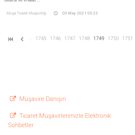
Abuja Ticaret Müşavirliği
03 May 2021 05:23
(current)
…
1745
1746
1747
1748
1749
1750
1751
Müşavire Danışın
Ticaret Müşavirlerimizle Elektronik
Sohbetler