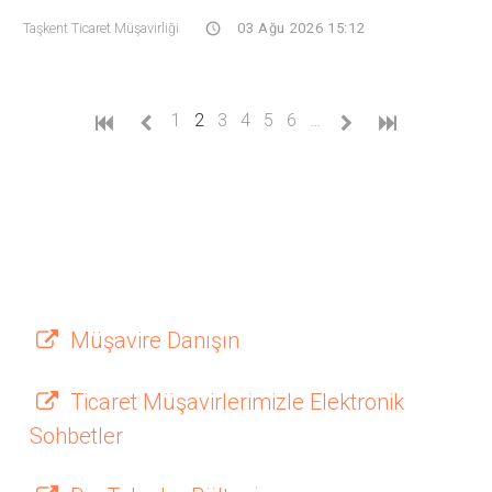
Taşkent Ticaret Müşavirliği
03 Ağu 2026 15:12
(current)
1
2
3
4
5
6
…
Müşavire Danışın
Ticaret Müşavirlerimizle Elektronik
Sohbetler