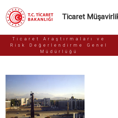
Ticaret Müşavirlik
Ticaret Araştırmaları ve
Risk Değerlendirme Genel
Müdürlüğü