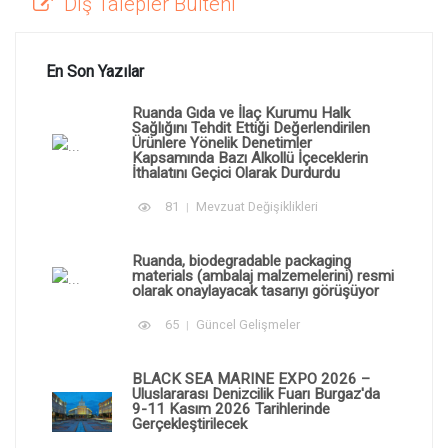
Dış Talepler Bülteni
En Son Yazılar
Ruanda Gıda ve İlaç Kurumu Halk
Sağlığını Tehdit Ettiği Değerlendirilen
Ürünlere Yönelik Denetimler
Kapsamında Bazı Alkollü İçeceklerin
İthalatını Geçici Olarak Durdurdu
81
Mevzuat Değişiklikleri
Ruanda, biodegradable packaging
materials (ambalaj malzemelerini) resmi
olarak onaylayacak tasarıyı görüşüyor
65
Güncel Gelişmeler
BLACK SEA MARINE EXPO 2026 –
Uluslararası Denizcilik Fuarı Burgaz'da
9-11 Kasım 2026 Tarihlerinde
Gerçekleştirilecek