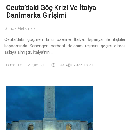
Ceuta’daki Göç Krizi Ve İtalya-
Danimarka Girişimi
Güncel Gelişmeler
Ceuta'daki göçmen krizi üzerine İtalya, İspanya ile ilişkiler
kapsamında Schengen serbest dolaşım rejimini geçici olarak
askıya almıştır. İtalya’nın ...
Roma Ticaret Müşavirliği
03 Ağu 2026 19:21