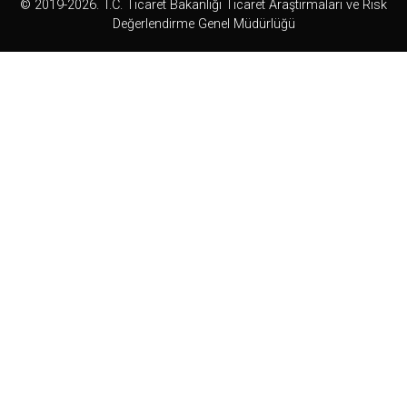
© 2019-2026. T.C. Ticaret Bakanlığı Ticaret Araştırmaları ve Risk
Değerlendirme Genel Müdürlüğü