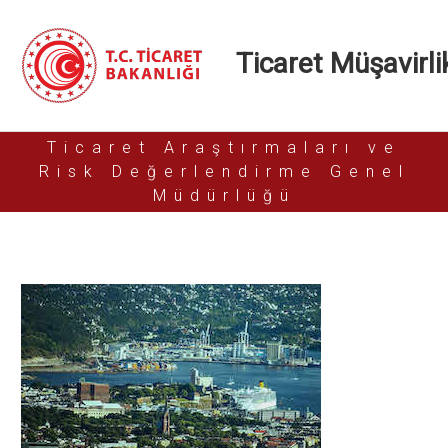
Ticaret Müşavirlik
Ticaret Araştırmaları ve
Risk Değerlendirme Genel
Müdürlüğü