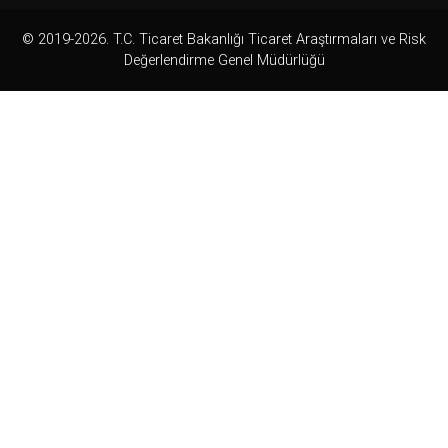
© 2019-2026. T.C. Ticaret Bakanlığı Ticaret Araştırmaları ve Risk
Değerlendirme Genel Müdürlüğü