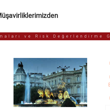
şavirliklerimizden
rmaları ve Risk Değerlendirme 