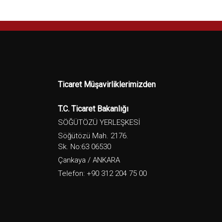
Ticaret Müşavirliklerimizden
T.C. Ticaret Bakanlığı
SÖĞÜTÖZÜ YERLEŞKESİ
Söğütözü Mah. 2176.
Sk. No:63 06530
Çankaya / ANKARA
Telefon: +90 312 204 75 00