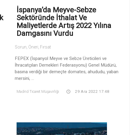
İspanya’da Meyve-Sebze
ak
Sektöründe İthalat Ve
Maliyetlerde Artış 2022 Yılına
Damgasını Vurdu
Sorun, Öneri, Fırsat
FEPEX (İspanyol Meyve ve Sebze Üreticileri ve
İhracatçıları Dernekleri Federasyonu) Genel Müdürü,
basına verdiği bir demeçte domates, ahududu, yaban
mersini, ...
Madrid Ticaret Müşavirliği
29 Ara 2022 17:48