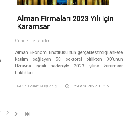
Alman Firmaları 2023 Yılı Için
Karamsar
Güncel Gelişmeler
Alman Ekonomi Enstitüsü’nün gerçekleştirdiği ankete
katılım sağlayan 50 sektörel birlikten 30’unun
h
Ukrayna işgali nedeniyle 2023 yılına karamsar
baktıkları ...
Berlin Ticaret Müşavirliği
29 Ara 2022 11:55
(current)
1
2