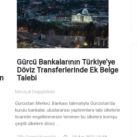
Gürcü Bankalarının Türkiye'ye
Döviz Transferlerinde Ek Belge
en
Talebi
Mevzuat Değişiklikleri
Gürcistan Merkez Bankası talimatıyla Gürcistan'da
kurulu bankalar, uluslararası yaptırımlara tabi ülkelerle
ticaretin engellenmesini teminen bu ülkelere komşu
çeşitli ülkelere döviz ...
Tiflis Ticaret Müşavirliği
29 Ara 2022 15:58