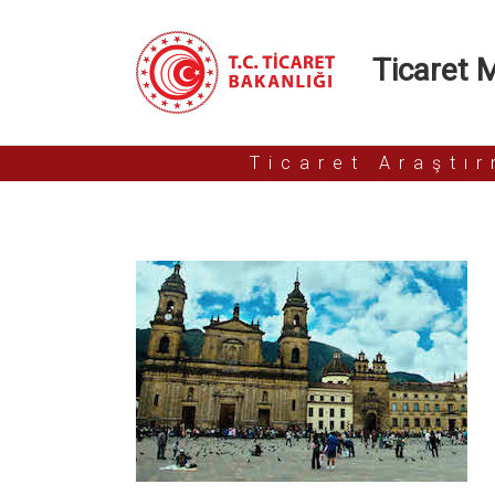
Ticaret Mü
Ticaret Araştı