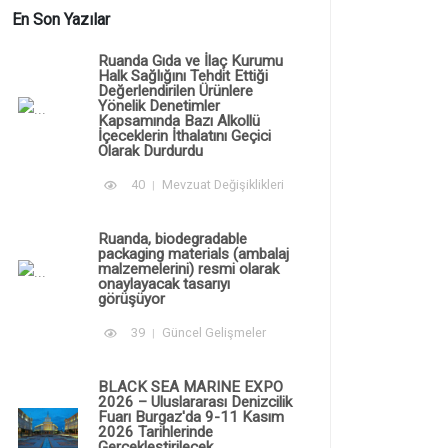
En Son Yazılar
Ruanda Gıda ve İlaç Kurumu
Halk Sağlığını Tehdit Ettiği
Değerlendirilen Ürünlere
Yönelik Denetimler
Kapsamında Bazı Alkollü
İçeceklerin İthalatını Geçici
Olarak Durdurdu
40
Mevzuat Değişiklikleri
Ruanda, biodegradable
packaging materials (ambalaj
malzemelerini) resmi olarak
onaylayacak tasarıyı
görüşüyor
39
Güncel Gelişmeler
BLACK SEA MARINE EXPO
2026 – Uluslararası Denizcilik
Fuarı Burgaz'da 9-11 Kasım
2026 Tarihlerinde
Gerçekleştirilecek