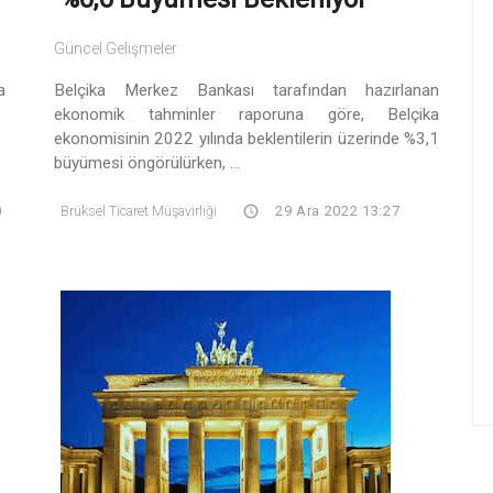
Güncel Gelişmeler
a
Belçika Merkez Bankası tarafından hazırlanan
ekonomik tahminler raporuna göre, Belçika
ekonomisinin 2022 yılında beklentilerin üzerinde %3,1
büyümesi öngörülürken, ...
0
Brüksel Ticaret Müşavirliği
29 Ara 2022 13:27