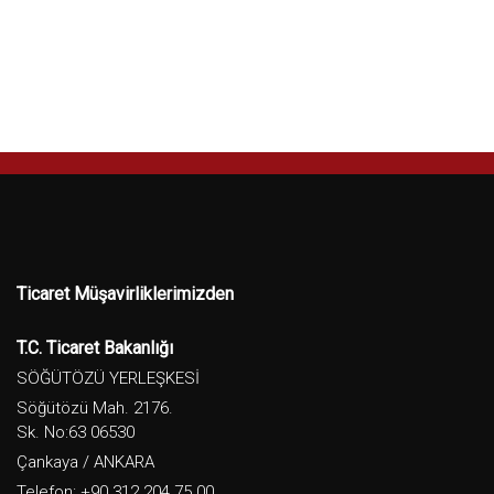
Ticaret Müşavirliklerimizden
T.C. Ticaret Bakanlığı
SÖĞÜTÖZÜ YERLEŞKESİ
Söğütözü Mah. 2176.
Sk. No:63 06530
Çankaya / ANKARA
Telefon: +90 312 204 75 00