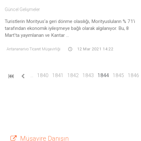
Güncel Gelişmeler
Turistlerin Morityus'a geri dönme olasılığı, Morityusluların % 71'i
tarafından ekonomik iyileşmeye bağlı olarak algılanıyor. Bu, 8
Mart'ta yayımlanan ve Kantar ...
Antananarivo Ticaret Müşavirliği
12 Mar 2021 14:22
(current)
…
1840
1841
1842
1843
1844
1845
1846
Müşavire Danışın