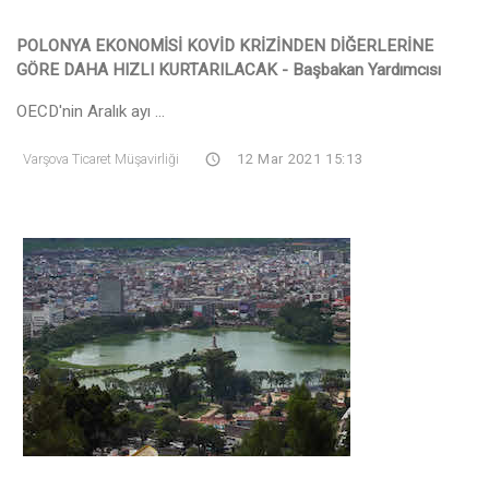
POLONYA EKONOMİSİ KOVİD KRİZ
İ
NDEN DİĞERLERİNE
GÖRE DAHA HIZLI KURTARILACAK - Başbakan
Yardımcısı
OECD'nin Aralık ayı ...
Varşova Ticaret Müşavirliği
12 Mar 2021 15:13