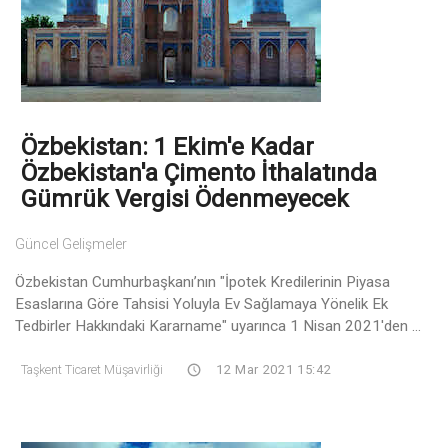
Özbekistan: 1 Ekim'e Kadar
Özbekistan'a Çimento İthalatında
Gümrük Vergisi Ödenmeyecek
Güncel Gelişmeler
Özbekistan Cumhurbaşkanı’nın "İpotek Kredilerinin Piyasa
Esaslarına Göre Tahsisi Yoluyla Ev Sağlamaya Yönelik Ek
Tedbirler Hakkındaki Kararname" uyarınca 1 Nisan 2021'den ...
Taşkent Ticaret Müşavirliği
12 Mar 2021 15:42