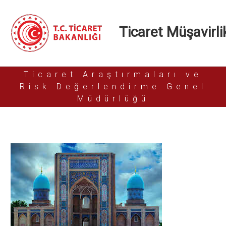
Ticaret Müşavirlik
Ticaret Araştırmaları ve
Risk Değerlendirme Genel
Müdürlüğü