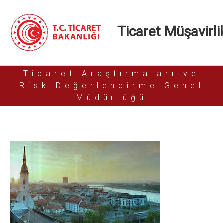
Ticaret Müşavirlik
Ticaret Araştırmaları ve
Risk Değerlendirme Genel
Müdürlüğü