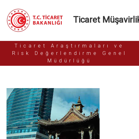
Ticaret Müşavirlik
Ticaret Araştırmaları ve
Risk Değerlendirme Genel
Müdürlüğü