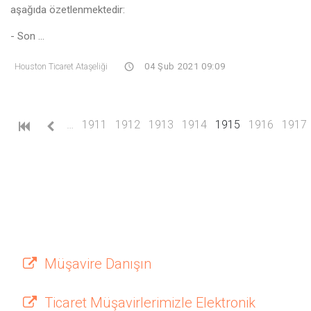
aşağıda özetlenmektedir:
- Son ...
Houston Ticaret Ataşeliği
04 Şub 2021 09:09
(current)
…
1911
1912
1913
1914
1915
1916
1917
Müşavire Danışın
Ticaret Müşavirlerimizle Elektronik