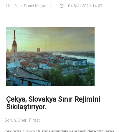
Ulan Bator Ticaret Müşavirliği
04 Şub 2021 14:07
Çekya, Slovakya Sınır Rejimini
Sıkılaştırıyor.
Sorun, Öneri, Fırsat
Çekya’da Covid-19 kapsamındaki yeni tedbirlere Slovakya