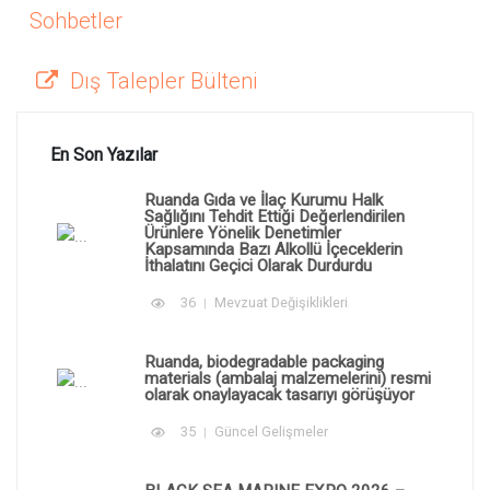
Sohbetler
Dış Talepler Bülteni
En Son Yazılar
Ruanda Gıda ve İlaç Kurumu Halk
Sağlığını Tehdit Ettiği Değerlendirilen
Ürünlere Yönelik Denetimler
Kapsamında Bazı Alkollü İçeceklerin
İthalatını Geçici Olarak Durdurdu
36
Mevzuat Değişiklikleri
Ruanda, biodegradable packaging
materials (ambalaj malzemelerini) resmi
olarak onaylayacak tasarıyı görüşüyor
35
Güncel Gelişmeler