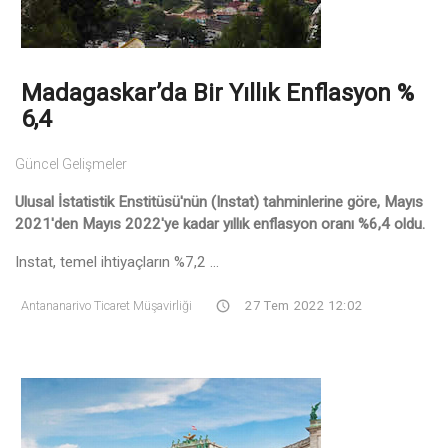
Madagaskar’da Bir Yıllık Enflasyon %
6,4
Güncel Gelişmeler
Ulusal İstatistik Enstitüsü'nün (Instat) tahminlerine göre, Mayıs
2021'den Mayıs 2022'ye kadar yıllık enflasyon oranı %6,4 oldu.
Instat, temel ihtiyaçların %7,2 ...
Antananarivo Ticaret Müşavirliği
27 Tem 2022 12:02