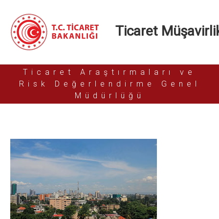
Ticaret Müşavirlik
Ticaret Araştırmaları ve
Risk Değerlendirme Genel
Müdürlüğü