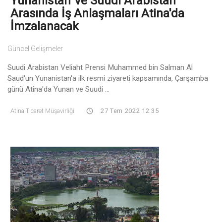
Yunanistan Ve Suudi Arabistan
Arasında İş Anlaşmaları Atina'da
İmzalanacak
Güncel Gelişmeler
Suudi Arabistan Veliaht Prensi Muhammed bin Salman Al
Saud'un Yunanistan'a ilk resmi ziyareti kapsamında, Çarşamba
günü Atina'da Yunan ve Suudi ...
Atina Ticaret Müşavirliği
27 Tem 2022 12:35