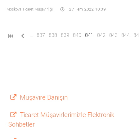
Moskova Ticaret Müşavirliği
27 Tem 2022 10:39
(current)
…
837
838
839
840
841
842
843
844
84
Müşavire Danışın
Ticaret Müşavirlerimizle Elektronik
Sohbetler