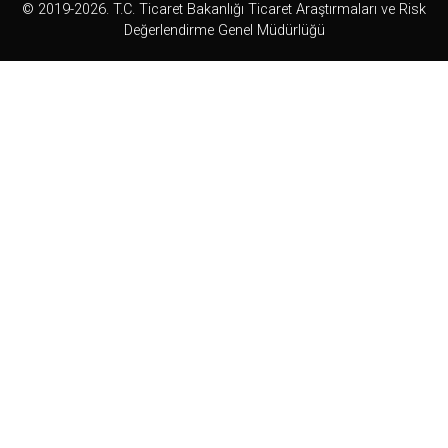
© 2019-2026. T.C. Ticaret Bakanlığı Ticaret Araştırmaları ve Risk
Değerlendirme Genel Müdürlüğü