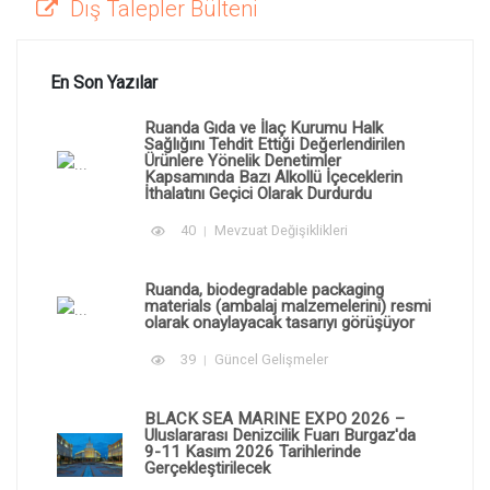
Dış Talepler Bülteni
En Son Yazılar
Ruanda Gıda ve İlaç Kurumu Halk
Sağlığını Tehdit Ettiği Değerlendirilen
Ürünlere Yönelik Denetimler
Kapsamında Bazı Alkollü İçeceklerin
İthalatını Geçici Olarak Durdurdu
40
Mevzuat Değişiklikleri
Ruanda, biodegradable packaging
materials (ambalaj malzemelerini) resmi
olarak onaylayacak tasarıyı görüşüyor
39
Güncel Gelişmeler
BLACK SEA MARINE EXPO 2026 –
Uluslararası Denizcilik Fuarı Burgaz'da
9-11 Kasım 2026 Tarihlerinde
Gerçekleştirilecek