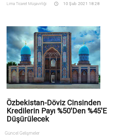
Lima Ticaret Müşavirliği
10 Şub 2021 18:28
Özbekistan-Döviz Cinsinden
Kredilerin Payı %50'den %45'e
Düşürülecek
Güncel Gelişmeler