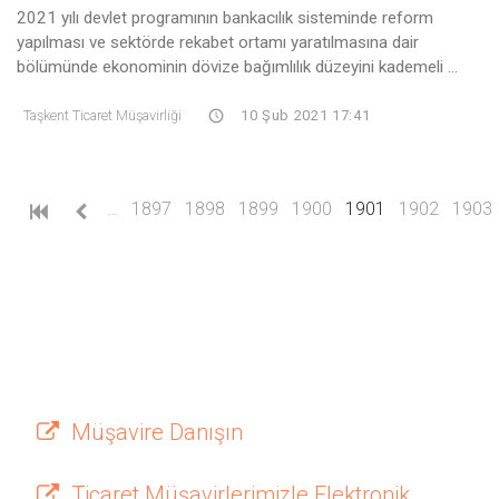
2021 yılı devlet programının bankacılık sisteminde reform
yapılması ve sektörde rekabet ortamı yaratılmasına dair
bölümünde ekonominin dövize bağımlılık düzeyini kademeli ...
Taşkent Ticaret Müşavirliği
10 Şub 2021 17:41
(current)
…
1897
1898
1899
1900
1901
1902
1903
Müşavire Danışın
Ticaret Müşavirlerimizle Elektronik