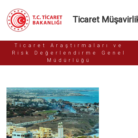
Ticaret Müşavirlik
Ticaret Araştırmaları ve
Risk Değerlendirme Genel
Müdürlüğü