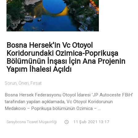
Bosna Hersek'in Vc Otoyol
Koridorundaki Ozimica-Poprikuşa
Bölümünün İnşası İçin Ana Projenin
Yapım İhalesi Açıldı
Sorun, Öneri, Fırsat
Bosna Hersek Federasyonu Otoyol İdaresi 'JP Autoceste FBiH'
tarafından yapılan açıklamada, Vc Otoyol Koridorunun
Medakovo – Poprikuşa bölümünün Ozimica – ...
Saraybosna Ticaret Müşavirliği
11 Şub 2021 13:17