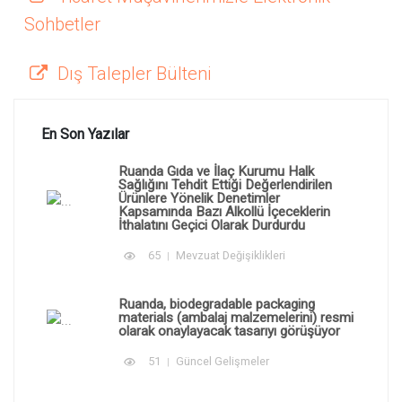
Sohbetler
Dış Talepler Bülteni
En Son Yazılar
Ruanda Gıda ve İlaç Kurumu Halk
Sağlığını Tehdit Ettiği Değerlendirilen
Ürünlere Yönelik Denetimler
Kapsamında Bazı Alkollü İçeceklerin
İthalatını Geçici Olarak Durdurdu
65
Mevzuat Değişiklikleri
Ruanda, biodegradable packaging
materials (ambalaj malzemelerini) resmi
olarak onaylayacak tasarıyı görüşüyor
51
Güncel Gelişmeler