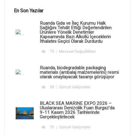
En Son Yazılar
Ruanda Gıda ve İlaç Kurumu Halk
Sağlığını Tehdit Ettiği Değerlendirilen
Ürünlere Yönelik Denetimler
Kapsamında Bazı Alkollü İçeceklerin
İthalatını Geçici Olarak Durdurdu
75
Mevzuat Değişiklikleri
Ruanda, biodegradable packaging
materials (ambalaj malzemelerini) resmi
olarak onaylayacak tasarıyı görüşüyor
59
Güncel Gelişmeler
BLACK SEA MARINE EXPO 2026 –
Uluslararası Denizcilik Fuarı Burgaz'da
9-11 Kasım 2026 Tarihlerinde
Gerçekleştirilecek
73
Güncel Gelişmeler