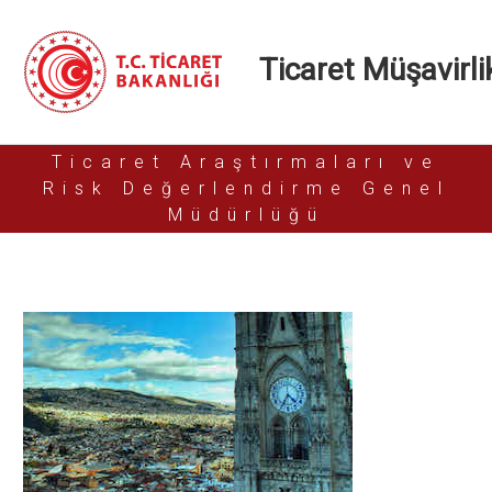
Ticaret Müşavirlik
Ticaret Araştırmaları ve
Risk Değerlendirme Genel
Müdürlüğü