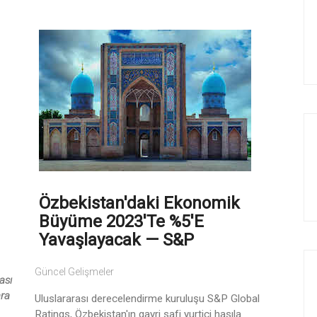
Özbekistan'daki Ekonomik
Büyüme 2023'te %5'e
Yavaşlayacak — S&P
Güncel Gelişmeler
ası
ara
Uluslararası derecelendirme kuruluşu S&P Global
Ratings, Özbekistan'ın gayri safi yurtiçi hasıla