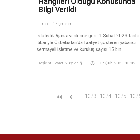
Hangileri Olduğu Konusunda
Bilgi Verildi
Güncel Gelişmeler
İstatistik Ajansı verilerine göre 1 Şubat 2023 tarihi
itibariyle Özbekistan'da faaliyet gösteren yabancı
sermayeli işletme ve kuruluş sayısı 15 bin ...
Taşkent Ticaret Müşavirliği
17 Şub 2023 13:32
…
1073
1074
1075
107