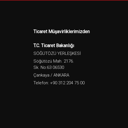
Ticaret Müşavirliklerimizden
T.C. Ticaret Bakanlığı
SÖĞÜTÖZÜ YERLEŞKESİ
Söğütözü Mah. 2176.
Sk. No:63 06530
Çankaya / ANKARA
Telefon: +90 312 204 75 00