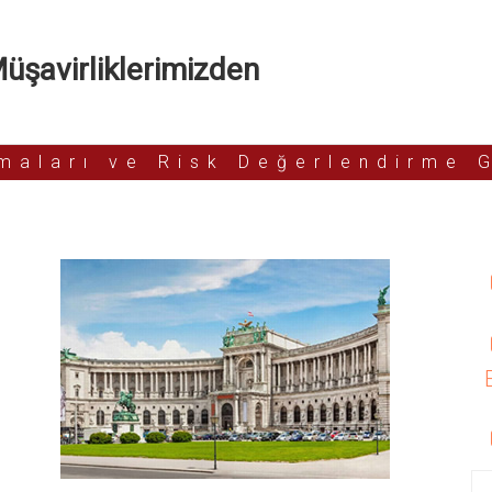
şavirliklerimizden
rmaları ve Risk Değerlendirme 