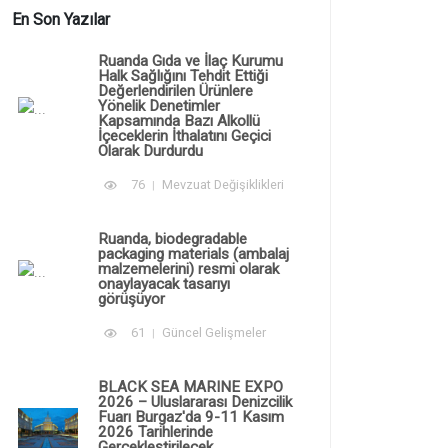
En Son Yazılar
Ruanda Gıda ve İlaç Kurumu
Halk Sağlığını Tehdit Ettiği
Değerlendirilen Ürünlere
Yönelik Denetimler
Kapsamında Bazı Alkollü
İçeceklerin İthalatını Geçici
Olarak Durdurdu
76
Mevzuat Değişiklikleri
Ruanda, biodegradable
packaging materials (ambalaj
malzemelerini) resmi olarak
onaylayacak tasarıyı
görüşüyor
61
Güncel Gelişmeler
BLACK SEA MARINE EXPO
2026 – Uluslararası Denizcilik
Fuarı Burgaz'da 9-11 Kasım
2026 Tarihlerinde
Gerçekleştirilecek