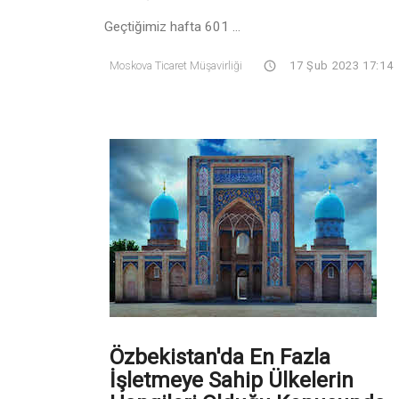
Geçtiğimiz hafta 601 ...
Moskova Ticaret Müşavirliği
17 Şub 2023 17:14
Özbekistan'da En Fazla
İşletmeye Sahip Ülkelerin